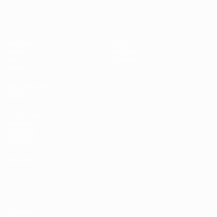
EURO féminin des moins de 19 ans d
Matches
Infos
Tirages
Histoire
Vidéo
À propos
Équipes
LES SITES DE
L'UEFA
fr.UEFA.com
Fondation
UEFA pour
l'enfance
LANGUES
Français
English
Français
Deutsch
Русский
Español
Italiano
Português
Vie privée