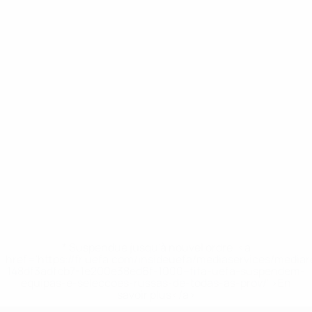
* Suspendue jusqu'à nouvel ordre. <a
href='https://fr.uefa.com/insideuefa/mediaservices/media
148df3adfcb7-1e200e38ed6f-1000--fifa-uefa-suspendem-
equipas-e-seleccoes-russas-de-todas-as-prov/' >En
savoir plus</a>