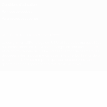
Conditions d'utilisation
Politique de cookies
Paramètres des cookies
© 1998-2026 UEFA. Tous droits réservés.
La désignation UEFA, le logo de l'UEFA et toutes les marques liées
aux compétitions de l'UEFA sont protégés en tant que marques
et/ou droits d'auteur de l'UEFA. Toute utilisation de ces marques
déposées à des fins commerciales est interdite. L'utilisation de la
plate-forme UEFA.com implique que vous acceptez les Conditions
générales et les Dispositions en matière de vie privée.