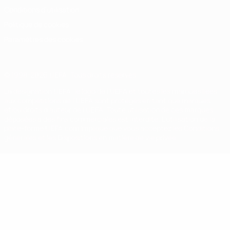
Conditions d'utilisation
Politique de cookies
Paramètres des cookies
© 1998-2026 UEFA. Tous droits réservés.
La désignation UEFA, le logo de l'UEFA et toutes les marques liées
aux compétitions de l'UEFA sont protégés en tant que marques
et/ou droits d'auteur de l'UEFA. Toute utilisation de ces marques
déposées à des fins commerciales est interdite. L'utilisation de la
plate-forme UEFA.com implique que vous acceptez les Conditions
générales et les Dispositions en matière de vie privée.