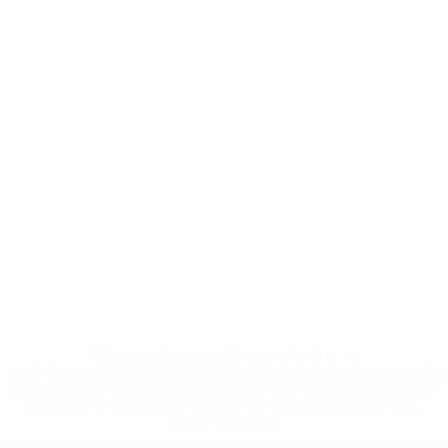
* Suspendue jusqu'à nouvel ordre. <a
href='https://fr.uefa.com/insideuefa/mediaservices/media
148df3adfcb7-1e200e38ed6f-1000--fifa-uefa-suspendem-
equipas-e-seleccoes-russas-de-todas-as-prov/' >En
savoir plus</a>