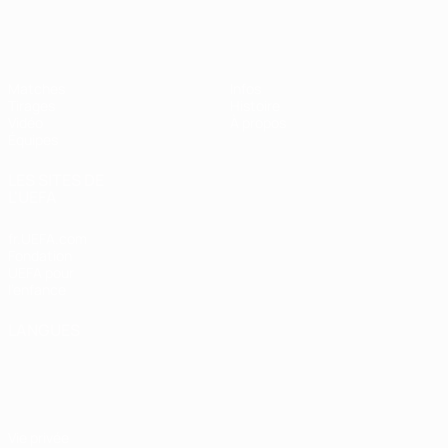
EURO féminin des moins de 19 ans d
Matches
Infos
Tirages
Histoire
Vidéo
À propos
Équipes
LES SITES DE
L'UEFA
fr.UEFA.com
Fondation
UEFA pour
l'enfance
LANGUES
Français
English
Français
Deutsch
Русский
Español
Italiano
Português
Vie privée