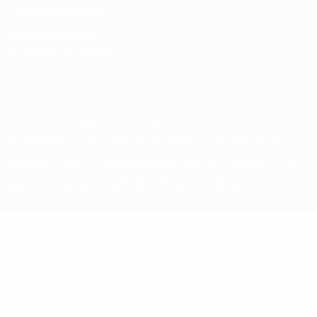
Conditions d'utilisation
Politique de cookies
Paramètres des cookies
© 1998-2026 UEFA. Tous droits réservés.
La désignation UEFA, le logo de l'UEFA et toutes les marques liées
aux compétitions de l'UEFA sont protégés en tant que marques
et/ou droits d'auteur de l'UEFA. Toute utilisation de ces marques
déposées à des fins commerciales est interdite. L'utilisation de la
plate-forme UEFA.com implique que vous acceptez les Conditions
générales et les Dispositions en matière de vie privée.