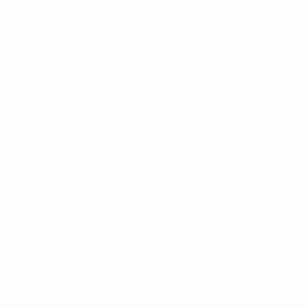
* Suspendue jusqu'à nouvel ordre. <a
href='https://fr.uefa.com/insideuefa/mediaservices/media
148df3adfcb7-1e200e38ed6f-1000--fifa-uefa-suspendem-
equipas-e-seleccoes-russas-de-todas-as-prov/' >En
savoir plus</a>