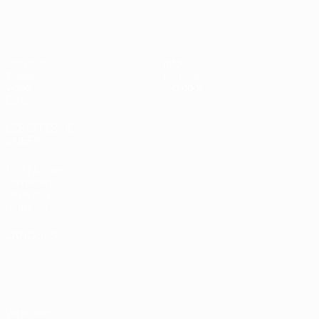
EURO féminin des moins de 19 ans d
Matches
Infos
Tirages
Histoire
Vidéo
À propos
Équipes
LES SITES DE
L'UEFA
fr.UEFA.com
Fondation
UEFA pour
l'enfance
LANGUES
Français
English
Français
Deutsch
Русский
Español
Italiano
Português
Vie privée