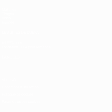
Matches
Tirages
Vidéo
Équipes
LES SITES DE L'UEFA
fr.UEFA.com
Fondation UEFA pour l'enfance
LANGUES
Français
English
Français
Deutsch
Русский
Español
Italiano
Vie privée
Conditions d'utilisation
Politique de cookies
Paramètres des cookies