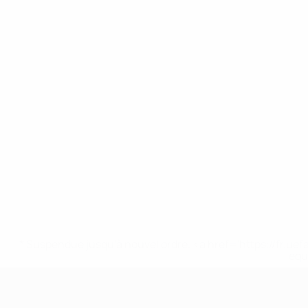
* Suspendue jusqu'à nouvel ordre. <a href='https://fr
equ
EURO féminin des moins de 19 ans d