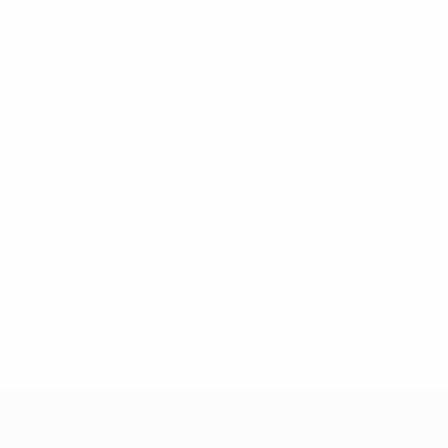
.uefa.com/insideuefa/mediaservices/mediareleases/news/027
ipas-e-seleccoes-russas-de-todas-as-prov/' >En savoir plus
e l’UEFA