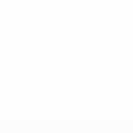
2-148df3adfcb7-1e200e38ed6f-1000--fifa-uefa-suspendem-
</a>