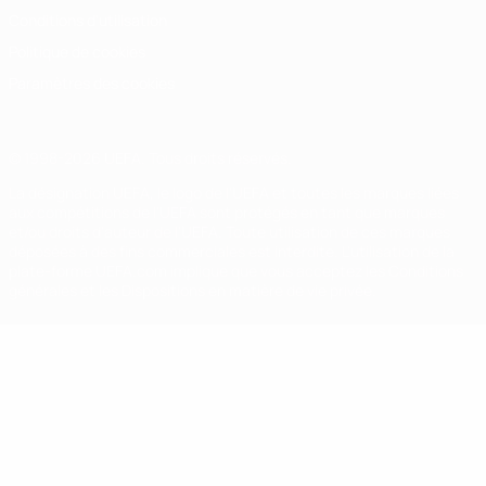
Conditions d'utilisation
Politique de cookies
Paramètres des cookies
© 1998-2026 UEFA. Tous droits réservés.
La désignation UEFA, le logo de l'UEFA et toutes les marques liées
aux compétitions de l'UEFA sont protégés en tant que marques
et/ou droits d'auteur de l'UEFA. Toute utilisation de ces marques
déposées à des fins commerciales est interdite. L'utilisation de la
plate-forme UEFA.com implique que vous acceptez les Conditions
générales et les Dispositions en matière de vie privée.