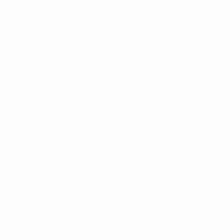
EURO féminin des moins de 19 ans d
Matches
Infos
Tirages
Histoire
Vidéo
À propos
Équipes
LES SITES DE
L'UEFA
fr.UEFA.com
Fondation
UEFA pour
l'enfance
LANGUES
Français
English
Français
Deutsch
Русский
Español
Italiano
Português
Vie privée