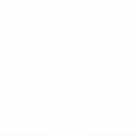
* Suspendue jusqu'à nouvel ordre. <a
href='https://fr.uefa.com/insideuefa/mediaservices/media
148df3adfcb7-1e200e38ed6f-1000--fifa-uefa-suspendem-
equipas-e-seleccoes-russas-de-todas-as-prov/' >En
savoir plus</a>