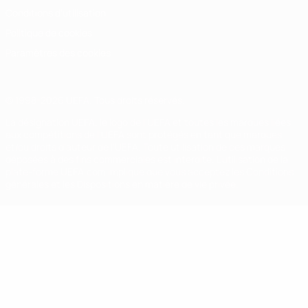
Conditions d'utilisation
Politique de cookies
Paramètres des cookies
© 1998-2026 UEFA. Tous droits réservés.
La désignation UEFA, le logo de l'UEFA et toutes les marques liées
aux compétitions de l'UEFA sont protégés en tant que marques
et/ou droits d'auteur de l'UEFA. Toute utilisation de ces marques
déposées à des fins commerciales est interdite. L'utilisation de la
plate-forme UEFA.com implique que vous acceptez les Conditions
générales et les Dispositions en matière de vie privée.