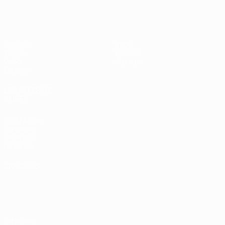
EURO féminin des moins de 19 ans d
Matches
Infos
Tirages
Histoire
Vidéo
À propos
Équipes
LES SITES DE
L'UEFA
fr.UEFA.com
Fondation
UEFA pour
l'enfance
LANGUES
Français
English
Français
Deutsch
Русский
Español
Italiano
Português
Vie privée