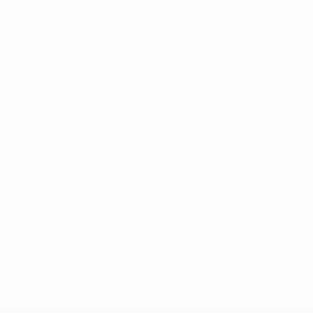
* Suspendue jusqu'à nouvel ordre. <a
href='https://fr.uefa.com/insideuefa/mediaservices/media
148df3adfcb7-1e200e38ed6f-1000--fifa-uefa-suspendem-
equipas-e-seleccoes-russas-de-todas-as-prov/' >En
savoir plus</a>