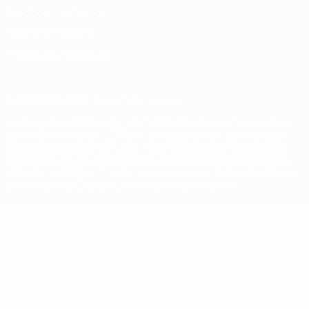
Conditions d'utilisation
Politique de cookies
Paramètres des cookies
© 1998-2026 UEFA. Tous droits réservés.
La désignation UEFA, le logo de l'UEFA et toutes les marques liées
aux compétitions de l'UEFA sont protégés en tant que marques
et/ou droits d'auteur de l'UEFA. Toute utilisation de ces marques
déposées à des fins commerciales est interdite. L'utilisation de la
plate-forme UEFA.com implique que vous acceptez les Conditions
générales et les Dispositions en matière de vie privée.