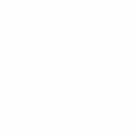
* Suspendue jusqu'à nouvel ordre. <a
href='https://fr.uefa.com/insideuefa/mediaservices/media
148df3adfcb7-1e200e38ed6f-1000--fifa-uefa-suspendem-
equipas-e-seleccoes-russas-de-todas-as-prov/' >En
savoir plus</a>