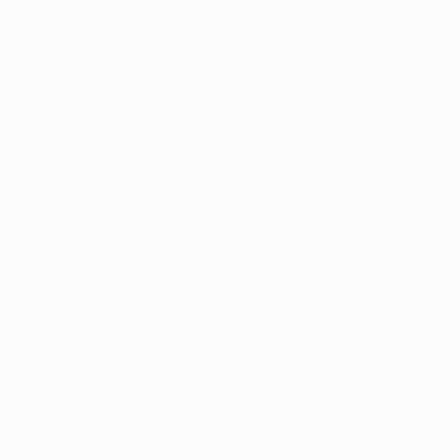
EURO féminin des moins de 19 ans d
Matches
Infos
Tirages
Histoire
Vidéo
À propos
Équipes
LES SITES DE
L'UEFA
fr.UEFA.com
Fondation
UEFA pour
l'enfance
LANGUES
Français
English
Français
Deutsch
Русский
Español
Italiano
Português
Vie privée