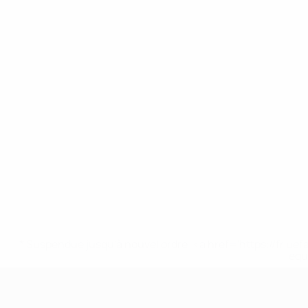
* Suspendue jusqu'à nouvel ordre. <a href='https://fr
equ
EURO féminin des moins de 19 ans d