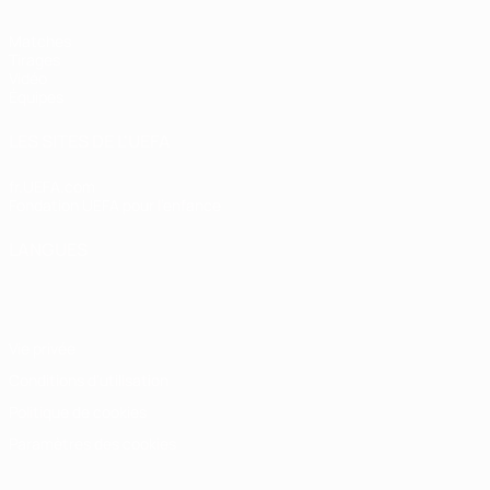
Matches
Tirages
Vidéo
Équipes
LES SITES DE L'UEFA
fr.UEFA.com
Fondation UEFA pour l'enfance
LANGUES
Français
English
Français
Deutsch
Русский
Español
Italiano
Vie privée
Conditions d'utilisation
Politique de cookies
Paramètres des cookies