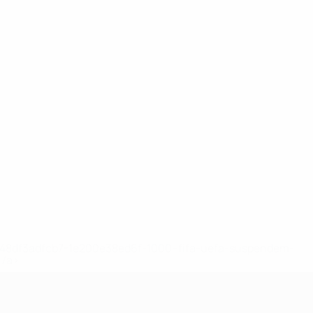
2-148df3adfcb7-1e200e38ed6f-1000--fifa-uefa-suspendem-
</a>