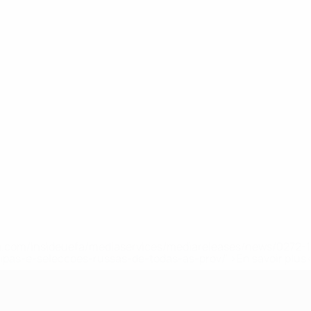
.uefa.com/insideuefa/mediaservices/mediareleases/news/027
ipas-e-seleccoes-russas-de-todas-as-prov/' >En savoir plus
e l’UEFA