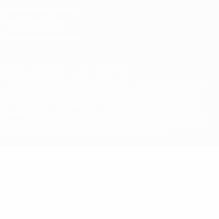
Conditions d'utilisation
Politique de cookies
Paramètres des cookies
© 1998-2026 UEFA. Tous droits réservés.
La désignation UEFA, le logo de l'UEFA et toutes les marques liées
aux compétitions de l'UEFA sont protégés en tant que marques
et/ou droits d'auteur de l'UEFA. Toute utilisation de ces marques
déposées à des fins commerciales est interdite. L'utilisation de la
plate-forme UEFA.com implique que vous acceptez les Conditions
générales et les Dispositions en matière de vie privée.