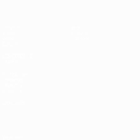
EURO féminin des moins de 19 ans d
Matches
Infos
Tirages
Histoire
Vidéo
À propos
Équipes
LES SITES DE
L'UEFA
fr.UEFA.com
Fondation
UEFA pour
l'enfance
LANGUES
Français
English
Français
Deutsch
Русский
Español
Italiano
Português
Vie privée