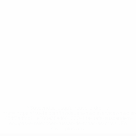
* Suspendue jusqu'à nouvel ordre. <a
href='https://fr.uefa.com/insideuefa/mediaservices/media
148df3adfcb7-1e200e38ed6f-1000--fifa-uefa-suspendem-
equipas-e-seleccoes-russas-de-todas-as-prov/' >En
savoir plus</a>