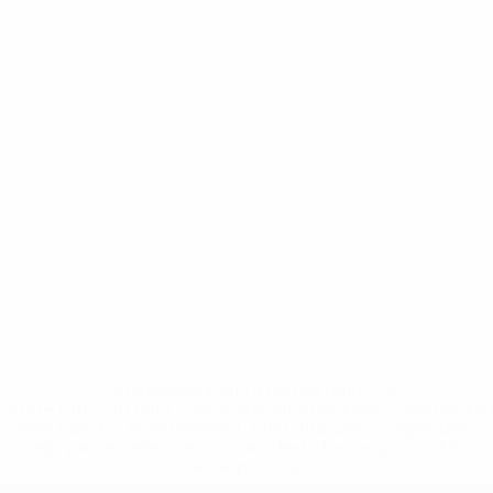
* Suspendue jusqu'à nouvel ordre. <a
href='https://fr.uefa.com/insideuefa/mediaservices/media
148df3adfcb7-1e200e38ed6f-1000--fifa-uefa-suspendem-
equipas-e-seleccoes-russas-de-todas-as-prov/' >En
savoir plus</a>