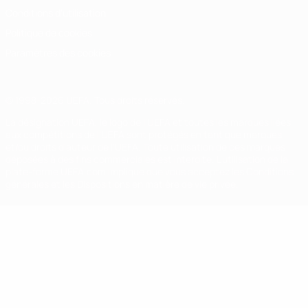
Conditions d'utilisation
Politique de cookies
Paramètres des cookies
© 1998-2026 UEFA. Tous droits réservés.
La désignation UEFA, le logo de l'UEFA et toutes les marques liées
aux compétitions de l'UEFA sont protégés en tant que marques
et/ou droits d'auteur de l'UEFA. Toute utilisation de ces marques
déposées à des fins commerciales est interdite. L'utilisation de la
plate-forme UEFA.com implique que vous acceptez les Conditions
générales et les Dispositions en matière de vie privée.