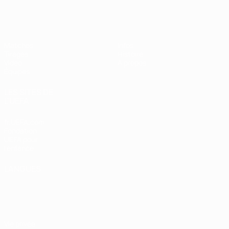
EURO féminin des moins de 19 ans d
Matches
Infos
Tirages
Histoire
Vidéo
À propos
Équipes
LES SITES DE
L'UEFA
fr.UEFA.com
Fondation
UEFA pour
l'enfance
LANGUES
Français
English
Français
Deutsch
Русский
Español
Italiano
Português
Vie privée