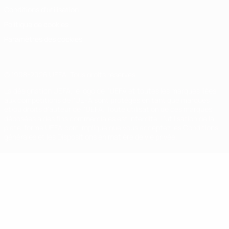
Conditions d'utilisation
Politique de cookies
Paramètres des cookies
© 1998-2026 UEFA. Tous droits réservés.
La désignation UEFA, le logo de l'UEFA et toutes les marques liées
aux compétitions de l'UEFA sont protégés en tant que marques
et/ou droits d'auteur de l'UEFA. Toute utilisation de ces marques
déposées à des fins commerciales est interdite. L'utilisation de la
plate-forme UEFA.com implique que vous acceptez les Conditions
générales et les Dispositions en matière de vie privée.