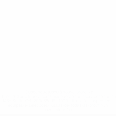
* Suspendue jusqu'à nouvel ordre. <a
href='https://fr.uefa.com/insideuefa/mediaservices/media
148df3adfcb7-1e200e38ed6f-1000--fifa-uefa-suspendem-
equipas-e-seleccoes-russas-de-todas-as-prov/' >En
savoir plus</a>