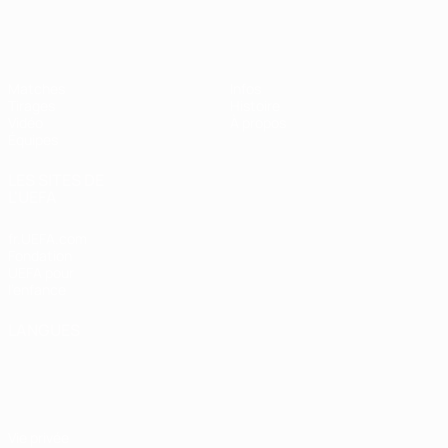
EURO féminin des moins de 19 ans d
Matches
Infos
Tirages
Histoire
Vidéo
À propos
Équipes
LES SITES DE
L'UEFA
fr.UEFA.com
Fondation
UEFA pour
l'enfance
LANGUES
Français
English
Français
Deutsch
Русский
Español
Italiano
Português
Vie privée