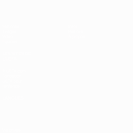
EURO féminin des moins de 19 ans d
Matches
Infos
Tirages
Histoire
Vidéo
À propos
Équipes
LES SITES DE
L'UEFA
fr.UEFA.com
Fondation
UEFA pour
l'enfance
LANGUES
Français
English
Français
Deutsch
Русский
Español
Italiano
Português
Vie privée