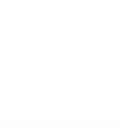
* Suspendue jusqu'à nouvel ordre. <a
href='https://fr.uefa.com/insideuefa/mediaservices/media
148df3adfcb7-1e200e38ed6f-1000--fifa-uefa-suspendem-
equipas-e-seleccoes-russas-de-todas-as-prov/' >En
savoir plus</a>