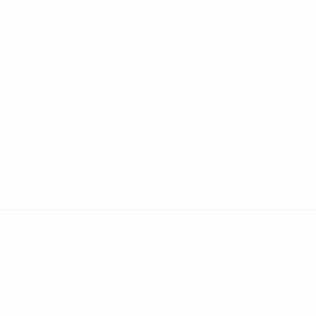
Conditions d'utilisation
Politique de cookies
Paramètres des cookies
© 1998-2026 UEFA. Tous droits réservés.
La désignation UEFA, le logo de l'UEFA et toutes les marques liées
aux compétitions de l'UEFA sont protégés en tant que marques
et/ou droits d'auteur de l'UEFA. Toute utilisation de ces marques
déposées à des fins commerciales est interdite. L'utilisation de la
plate-forme UEFA.com implique que vous acceptez les Conditions
générales et les Dispositions en matière de vie privée.