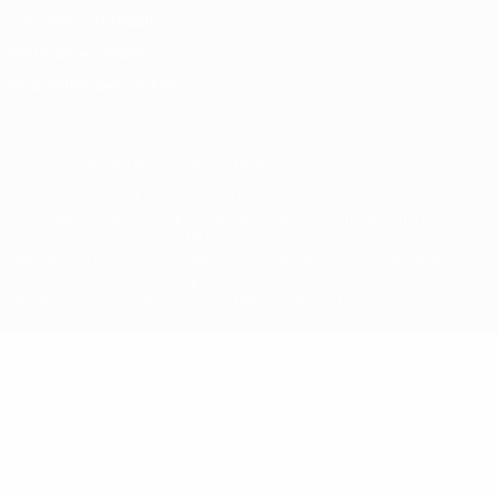
Conditions d'utilisation
Politique de cookies
Paramètres des cookies
© 1998-2026 UEFA. Tous droits réservés.
La désignation UEFA, le logo de l'UEFA et toutes les marques liées
aux compétitions de l'UEFA sont protégés en tant que marques
et/ou droits d'auteur de l'UEFA. Toute utilisation de ces marques
déposées à des fins commerciales est interdite. L'utilisation de la
plate-forme UEFA.com implique que vous acceptez les Conditions
générales et les Dispositions en matière de vie privée.