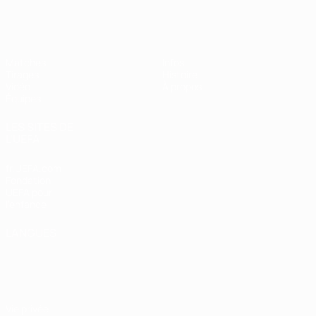
EURO féminin des moins de 19 ans d
Matches
Infos
Tirages
Histoire
Vidéo
À propos
Équipes
LES SITES DE
L'UEFA
fr.UEFA.com
Fondation
UEFA pour
l'enfance
LANGUES
Français
English
Français
Deutsch
Русский
Español
Italiano
Português
Vie privée