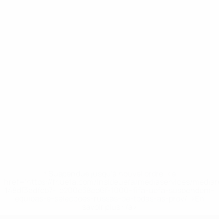
* Suspendue jusqu'à nouvel ordre. <a
href='https://fr.uefa.com/insideuefa/mediaservices/media
148df3adfcb7-1e200e38ed6f-1000--fifa-uefa-suspendem-
equipas-e-seleccoes-russas-de-todas-as-prov/' >En
savoir plus</a>