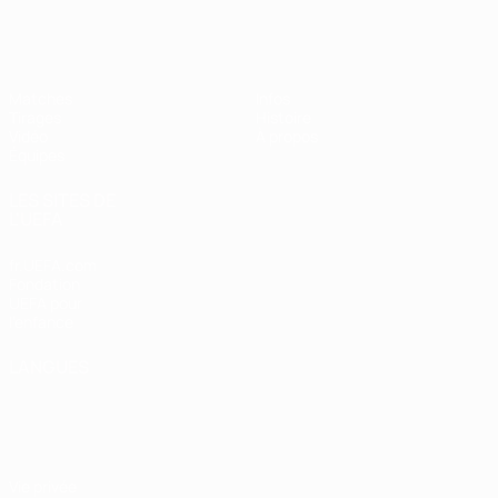
EURO féminin des moins de 19 ans d
Matches
Infos
Tirages
Histoire
Vidéo
À propos
Équipes
LES SITES DE
L'UEFA
fr.UEFA.com
Fondation
UEFA pour
l'enfance
LANGUES
Français
English
Français
Deutsch
Русский
Español
Italiano
Português
Vie privée