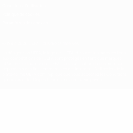
Conditions d'utilisation
Politique de cookies
Paramètres des cookies
© 1998-2026 UEFA. Tous droits réservés.
La désignation UEFA, le logo de l'UEFA et toutes les marques liées
aux compétitions de l'UEFA sont protégés en tant que marques
et/ou droits d'auteur de l'UEFA. Toute utilisation de ces marques
déposées à des fins commerciales est interdite. L'utilisation de la
plate-forme UEFA.com implique que vous acceptez les Conditions
générales et les Dispositions en matière de vie privée.