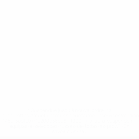
* Suspendue jusqu'à nouvel ordre. <a
href='https://fr.uefa.com/insideuefa/mediaservices/media
148df3adfcb7-1e200e38ed6f-1000--fifa-uefa-suspendem-
equipas-e-seleccoes-russas-de-todas-as-prov/' >En
savoir plus</a>