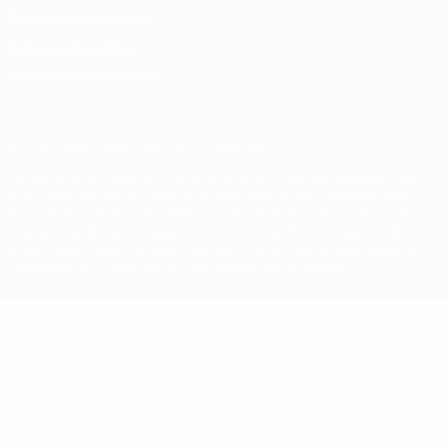
Conditions d'utilisation
Politique de cookies
Paramètres des cookies
© 1998-2026 UEFA. Tous droits réservés.
La désignation UEFA, le logo de l'UEFA et toutes les marques liées
aux compétitions de l'UEFA sont protégés en tant que marques
et/ou droits d'auteur de l'UEFA. Toute utilisation de ces marques
déposées à des fins commerciales est interdite. L'utilisation de la
plate-forme UEFA.com implique que vous acceptez les Conditions
générales et les Dispositions en matière de vie privée.