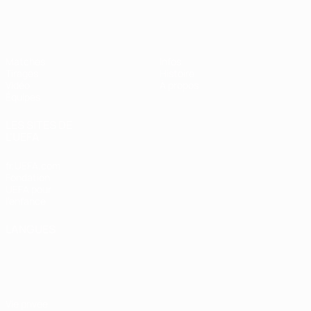
EURO féminin des moins de 19 ans d
Matches
Infos
Tirages
Histoire
Vidéo
À propos
Équipes
LES SITES DE
L'UEFA
fr.UEFA.com
Fondation
UEFA pour
l'enfance
LANGUES
Français
English
Français
Deutsch
Русский
Español
Italiano
Português
Vie privée