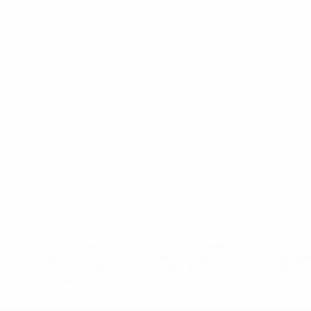
* Suspendue jusqu'à nouvel ordre. <a
href='https://fr.uefa.com/insideuefa/mediaservices/media
148df3adfcb7-1e200e38ed6f-1000--fifa-uefa-suspendem-
equipas-e-seleccoes-russas-de-todas-as-prov/' >En
savoir plus</a>