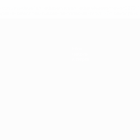
.uefa.com/insideuefa/mediaservices/mediareleases/news/027
ipas-e-seleccoes-russas-de-todas-as-prov/' >En savoir plus
e l’UEFA
Infos
Histoire
À propos
Português