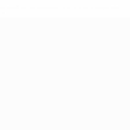
2-148df3adfcb7-1e200e38ed6f-1000--fifa-uefa-suspendem-
</a>