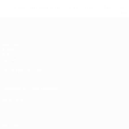
* Suspendue jusqu'à nouvel ordre. <a href='https://fr
equ
EURO féminin des moins de 19 ans d
Matches
Tirages
Vidéo
Équipes
LES SITES DE L'UEFA
fr.UEFA.com
Fondation UEFA pour l'enfance
LANGUES
Français
English
Français
Deutsch
Русский
Español
Italiano
Vie privée