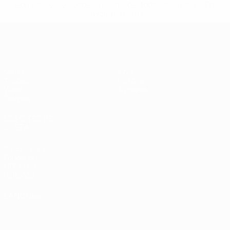
equipas-e-seleccoes-russas-de-todas-as-prov/' >En
savoir plus</a>
EURO féminin des moins de 19 ans d
Matches
Infos
Tirages
Histoire
Vidéo
À propos
Équipes
LES SITES DE
L'UEFA
fr.UEFA.com
Fondation
UEFA pour
l'enfance
LANGUES
Français
English
Français
Deutsch
Русский
Español
Italiano
Português