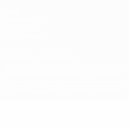
Vie privée
Conditions d'utilisation
Politique de cookies
Paramètres des cookies
© 1998-2026 UEFA. Tous droits réservés.
La désignation UEFA, le logo de l'UEFA et toutes les marques liées
aux compétitions de l'UEFA sont protégés en tant que marques
et/ou droits d'auteur de l'UEFA. Toute utilisation de ces marques
déposées à des fins commerciales est interdite. L'utilisation de la
plate-forme UEFA.com implique que vous acceptez les Conditions
générales et les Dispositions en matière de vie privée.