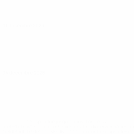
01 décembre 2026
04 décembre 2026
* Suspendue jusqu'à nouvel ordre. <a
href='https://fr.uefa.com/insideuefa/mediaservices/media
148df3adfcb7-1e200e38ed6f-1000--fifa-uefa-suspendem-