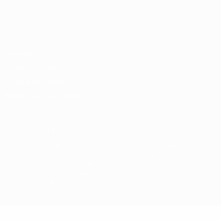
LANGUES
Français
English
Français
Deutsch
Русский
Español
Italiano
Português
Vie privée
Conditions d'utilisation
Politique de cookies
Paramètres des cookies
© 1998-2026 UEFA. Tous droits réservés.
La désignation UEFA, le logo de l'UEFA et toutes les marques liées
aux compétitions de l'UEFA sont protégés en tant que marques
et/ou droits d'auteur de l'UEFA. Toute utilisation de ces marques
déposées à des fins commerciales est interdite. L'utilisation de la
plate-forme UEFA.com implique que vous acceptez les Conditions
générales et les Dispositions en matière de vie privée.