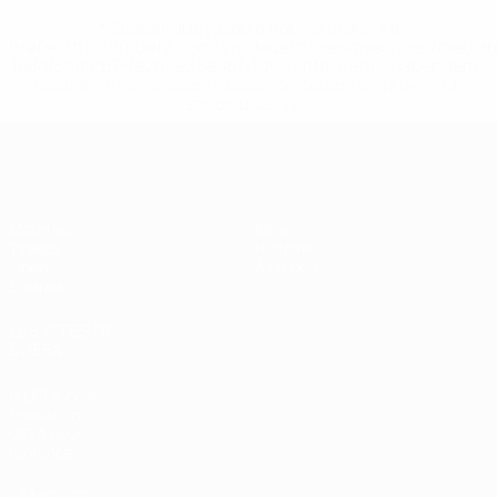
* Suspendue jusqu'à nouvel ordre. <a
href='https://fr.uefa.com/insideuefa/mediaservices/media
148df3adfcb7-1e200e38ed6f-1000--fifa-uefa-suspendem-
equipas-e-seleccoes-russas-de-todas-as-prov/' >En
savoir plus</a>
EURO féminin des moins de 19 ans d
Matches
Infos
Tirages
Histoire
Vidéo
À propos
Équipes
LES SITES DE
L'UEFA
fr.UEFA.com
Fondation
UEFA pour
l'enfance