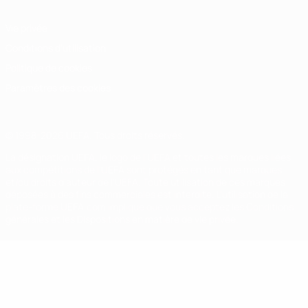
Vie privée
Conditions d'utilisation
Politique de cookies
Paramètres des cookies
© 1998-2026 UEFA. Tous droits réservés.
La désignation UEFA, le logo de l'UEFA et toutes les marques liées
aux compétitions de l'UEFA sont protégés en tant que marques
et/ou droits d'auteur de l'UEFA. Toute utilisation de ces marques
déposées à des fins commerciales est interdite. L'utilisation de la
plate-forme UEFA.com implique que vous acceptez les Conditions
générales et les Dispositions en matière de vie privée.