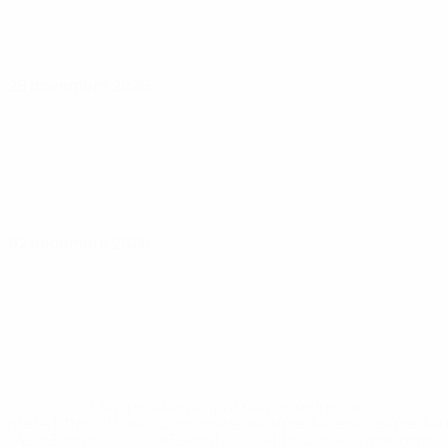
29 novembre 2026
02 décembre 2026
* Suspendue jusqu'à nouvel ordre. <a
href='https://fr.uefa.com/insideuefa/mediaservices/media
148df3adfcb7-1e200e38ed6f-1000--fifa-uefa-suspendem-