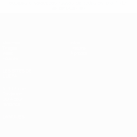
equipas-e-seleccoes-russas-de-todas-as-prov/' >En
savoir plus</a>
EURO féminin des moins de 19 ans d
Matches
Infos
Tirages
Histoire
Vidéo
À propos
Équipes
LES SITES DE
L'UEFA
fr.UEFA.com
Fondation
UEFA pour
l'enfance
LANGUES
Français
English
Français
Deutsch
Русский
Español
Italiano
Português