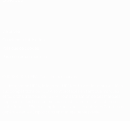
LANGUES
Français
English
Français
Deutsch
Русский
Español
Italiano
Português
Vie privée
Conditions d'utilisation
Politique de cookies
Paramètres des cookies
© 1998-2026 UEFA. Tous droits réservés.
La désignation UEFA, le logo de l'UEFA et toutes les marques liées
aux compétitions de l'UEFA sont protégés en tant que marques
et/ou droits d'auteur de l'UEFA. Toute utilisation de ces marques
déposées à des fins commerciales est interdite. L'utilisation de la
plate-forme UEFA.com implique que vous acceptez les Conditions
générales et les Dispositions en matière de vie privée.