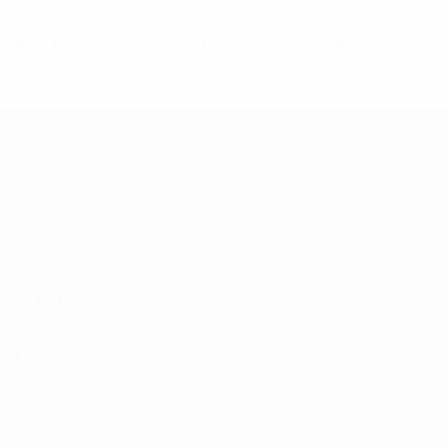
* Suspendue jusqu'à nouvel ordre. <a
href='https://fr.uefa.com/insideuefa/mediaservices/media
148df3adfcb7-1e200e38ed6f-1000--fifa-uefa-suspendem-
equipas-e-seleccoes-russas-de-todas-as-prov/' >En
savoir plus</a>
EURO féminin des moins de 19 ans d
Matches
Infos
Tirages
Histoire
Vidéo
À propos
Équipes
LES SITES DE
L'UEFA
fr.UEFA.com
Fondation
UEFA pour
l'enfance