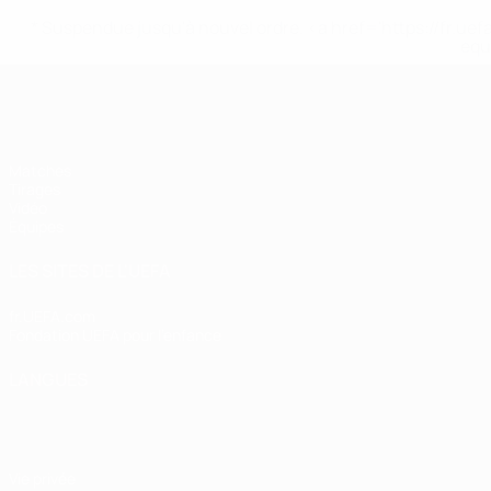
* Suspendue jusqu'à nouvel ordre. <a href='https://fr
equ
EURO féminin des moins de 19 ans d
Matches
Tirages
Vidéo
Équipes
LES SITES DE L'UEFA
fr.UEFA.com
Fondation UEFA pour l'enfance
LANGUES
Français
English
Français
Deutsch
Русский
Español
Italiano
Vie privée