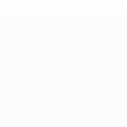
.uefa.com/insideuefa/mediaservices/mediareleases/news/027
ipas-e-seleccoes-russas-de-todas-as-prov/' >En savoir plus
e l’UEFA
Infos
Histoire
À propos
Português