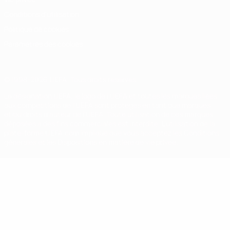
Conditions d'utilisation
Politique de cookies
Paramètres des cookies
© 1998-2026 UEFA. Tous droits réservés.
La désignation UEFA, le logo de l'UEFA et toutes les marques liées
aux compétitions de l'UEFA sont protégés en tant que marques
et/ou droits d'auteur de l'UEFA. Toute utilisation de ces marques
déposées à des fins commerciales est interdite. L'utilisation de la
plate-forme UEFA.com implique que vous acceptez les Conditions
générales et les Dispositions en matière de vie privée.