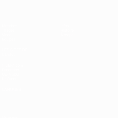
EURO féminin des moins de 19 ans d
Matches
Infos
Tirages
Histoire
Vidéo
À propos
Équipes
LES SITES DE
L'UEFA
fr.UEFA.com
Fondation
UEFA pour
l'enfance
LANGUES
Français
English
Français
Deutsch
Русский
Español
Italiano
Português
Vie privée