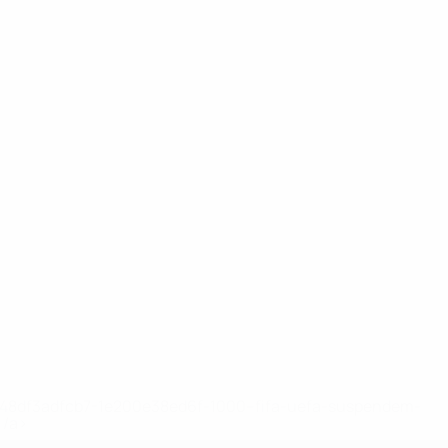
2-148df3adfcb7-1e200e38ed6f-1000--fifa-uefa-suspendem-
</a>