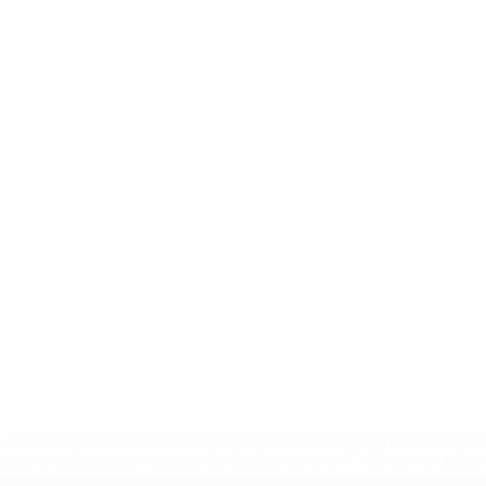
.uefa.com/insideuefa/mediaservices/mediareleases/news/027
ipas-e-seleccoes-russas-de-todas-as-prov/' >En savoir plus