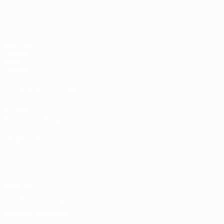
EURO féminin des moins de 19 ans d
Matches
Tirages
Vidéo
Équipes
LES SITES DE L'UEFA
fr.UEFA.com
Fondation UEFA pour l'enfance
LANGUES
Français
English
Français
Deutsch
Русский
Español
Italiano
Vie privée
Conditions d'utilisation
Politique de cookies