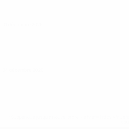
01 décembre 2026
04 décembre 2026
* Suspendue jusqu'à nouvel ordre. <a href='https://fr
equ