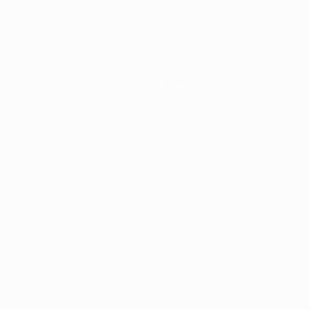
e l’UEFA
Infos
Histoire
À propos
Português