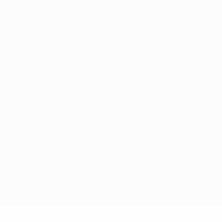
LANGUES
Français
English
Français
Deutsch
Русский
Español
Italiano
Português
Vie privée
Conditions d'utilisation
Politique de cookies
Paramètres des cookies
© 1998-2026 UEFA. Tous droits réservés.
La désignation UEFA, le logo de l'UEFA et toutes les marques liées
aux compétitions de l'UEFA sont protégés en tant que marques
et/ou droits d'auteur de l'UEFA. Toute utilisation de ces marques
déposées à des fins commerciales est interdite. L'utilisation de la
plate-forme UEFA.com implique que vous acceptez les Conditions
générales et les Dispositions en matière de vie privée.