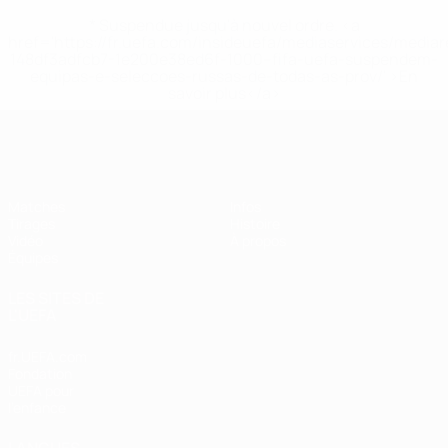
* Suspendue jusqu'à nouvel ordre. <a
href='https://fr.uefa.com/insideuefa/mediaservices/media
148df3adfcb7-1e200e38ed6f-1000--fifa-uefa-suspendem-
equipas-e-seleccoes-russas-de-todas-as-prov/' >En
savoir plus</a>
EURO féminin des moins de 19 ans d
Matches
Infos
Tirages
Histoire
Vidéo
À propos
Équipes
LES SITES DE
L'UEFA
fr.UEFA.com
Fondation
UEFA pour
l'enfance