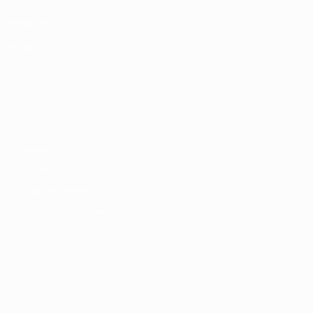
fr.UEFA.com
Fondation
UEFA pour
l'enfance
LANGUES
Français
English
Français
Deutsch
Русский
Español
Italiano
Português
Vie privée
Conditions d'utilisation
Politique de cookies
Paramètres des cookies
© 1998-2026 UEFA. Tous droits réservés.
La désignation UEFA, le logo de l'UEFA et toutes les marques liées
aux compétitions de l'UEFA sont protégés en tant que marques
et/ou droits d'auteur de l'UEFA. Toute utilisation de ces marques