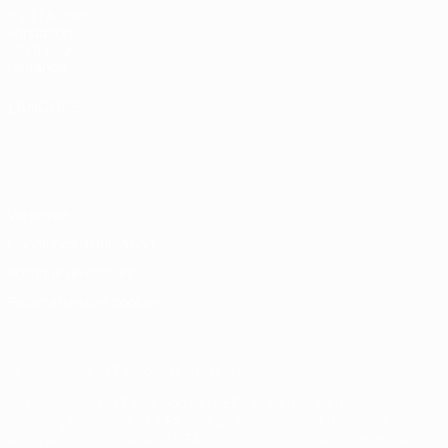
fr.UEFA.com
Fondation
UEFA pour
l'enfance
LANGUES
Français
English
Français
Deutsch
Русский
Español
Italiano
Português
Vie privée
Conditions d'utilisation
Politique de cookies
Paramètres des cookies
© 1998-2026 UEFA. Tous droits réservés.
La désignation UEFA, le logo de l'UEFA et toutes les marques liées
aux compétitions de l'UEFA sont protégés en tant que marques
et/ou droits d'auteur de l'UEFA. Toute utilisation de ces marques