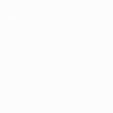
fr.UEFA.com
Fondation
UEFA pour
l'enfance
LANGUES
Français
English
Français
Deutsch
Русский
Español
Italiano
Português
Vie privée
Conditions d'utilisation
Politique de cookies
Paramètres des cookies
© 1998-2026 UEFA. Tous droits réservés.
La désignation UEFA, le logo de l'UEFA et toutes les marques liées
aux compétitions de l'UEFA sont protégés en tant que marques
et/ou droits d'auteur de l'UEFA. Toute utilisation de ces marques