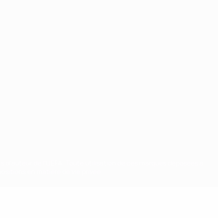
ts d'auteur de l'UEFA. Toute utilisation de ces marques déposées à
ositions en matière de vie privée.