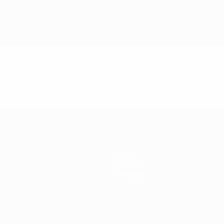
e l’UEFA
Infos
Histoire
À propos