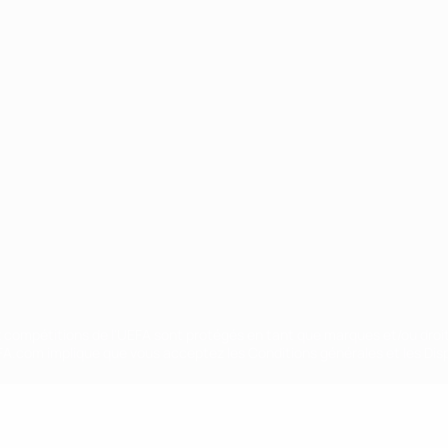
Português
ux compétitions de l'UEFA sont protégés en tant que marques et/ou droi
EFA.com implique que vous acceptez les Conditions générales et les Disp