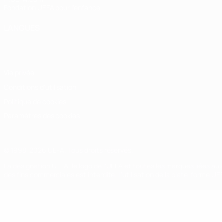
Fondation UEFA pour l'enfance
LANGUES
Français
English
Français
Deutsch
Русский
Español
Italiano
Vie privée
Conditions d'utilisation
Politique de cookies
Paramètres des cookies
© 1998-2026 UEFA. Tous droits réservés.
La désignation UEFA, le logo de l'UEFA et toutes les marques liées a
des fins commerciales est interdite. L'utilisation de la plate-forme U