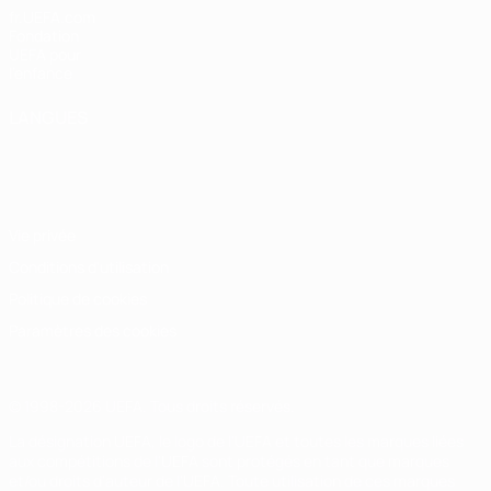
fr.UEFA.com
Fondation
UEFA pour
l'enfance
LANGUES
Français
English
Français
Deutsch
Русский
Español
Italiano
Português
Vie privée
Conditions d'utilisation
Politique de cookies
Paramètres des cookies
© 1998-2026 UEFA. Tous droits réservés.
La désignation UEFA, le logo de l'UEFA et toutes les marques liées
aux compétitions de l'UEFA sont protégés en tant que marques
et/ou droits d'auteur de l'UEFA. Toute utilisation de ces marques