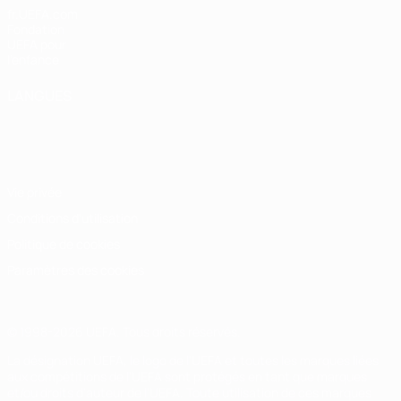
fr.UEFA.com
Fondation
UEFA pour
l'enfance
LANGUES
Français
English
Français
Deutsch
Русский
Español
Italiano
Português
Vie privée
Conditions d'utilisation
Politique de cookies
Paramètres des cookies
© 1998-2026 UEFA. Tous droits réservés.
La désignation UEFA, le logo de l'UEFA et toutes les marques liées
aux compétitions de l'UEFA sont protégés en tant que marques
et/ou droits d'auteur de l'UEFA. Toute utilisation de ces marques