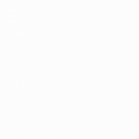
fr.UEFA.com
Fondation
UEFA pour
l'enfance
LANGUES
Français
English
Français
Deutsch
Русский
Español
Italiano
Português
Vie privée
Conditions d'utilisation
Politique de cookies
Paramètres des cookies
© 1998-2026 UEFA. Tous droits réservés.
La désignation UEFA, le logo de l'UEFA et toutes les marques liées
aux compétitions de l'UEFA sont protégés en tant que marques
et/ou droits d'auteur de l'UEFA. Toute utilisation de ces marques