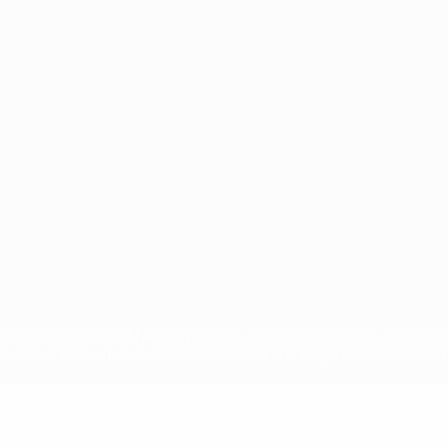
Português
ux compétitions de l'UEFA sont protégés en tant que marques et/ou droi
EFA.com implique que vous acceptez les Conditions générales et les Disp