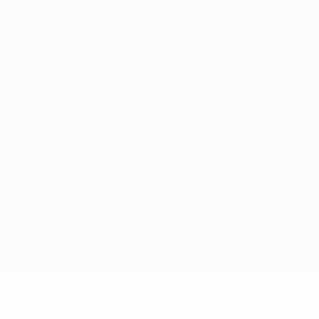
ts d'auteur de l'UEFA. Toute utilisation de ces marques déposées à
ositions en matière de vie privée.