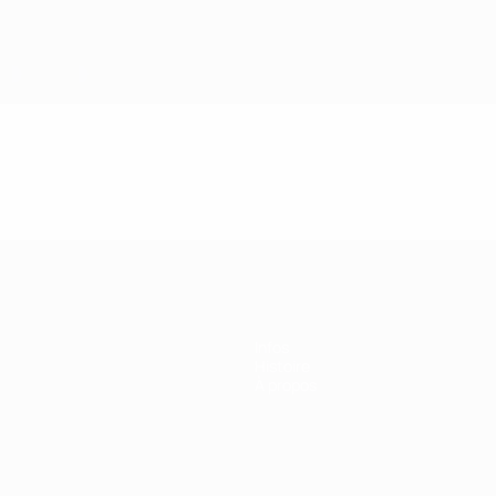
e l’UEFA
Infos
Histoire
À propos