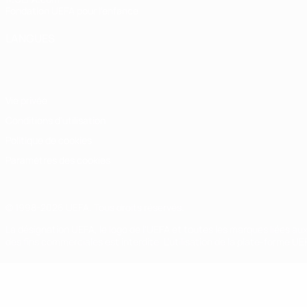
Fondation UEFA pour l'enfance
LANGUES
Français
English
Français
Deutsch
Русский
Español
Italiano
Vie privée
Conditions d'utilisation
Politique de cookies
Paramètres des cookies
© 1998-2026 UEFA. Tous droits réservés.
La désignation UEFA, le logo de l'UEFA et toutes les marques liées a
des fins commerciales est interdite. L'utilisation de la plate-forme U