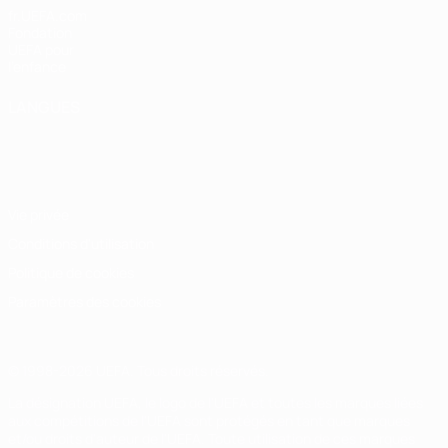
fr.UEFA.com
Fondation
UEFA pour
l'enfance
LANGUES
Français
English
Français
Deutsch
Русский
Español
Italiano
Português
Vie privée
Conditions d'utilisation
Politique de cookies
Paramètres des cookies
© 1998-2026 UEFA. Tous droits réservés.
La désignation UEFA, le logo de l'UEFA et toutes les marques liées
aux compétitions de l'UEFA sont protégés en tant que marques
et/ou droits d'auteur de l'UEFA. Toute utilisation de ces marques