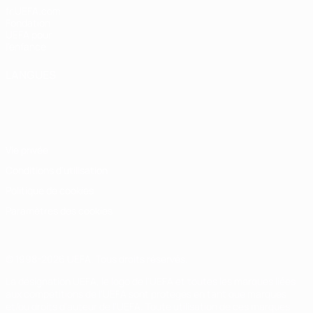
fr.UEFA.com
Fondation
UEFA pour
l'enfance
LANGUES
Français
English
Français
Deutsch
Русский
Español
Italiano
Português
Vie privée
Conditions d'utilisation
Politique de cookies
Paramètres des cookies
© 1998-2026 UEFA. Tous droits réservés.
La désignation UEFA, le logo de l'UEFA et toutes les marques liées
aux compétitions de l'UEFA sont protégés en tant que marques
et/ou droits d'auteur de l'UEFA. Toute utilisation de ces marques