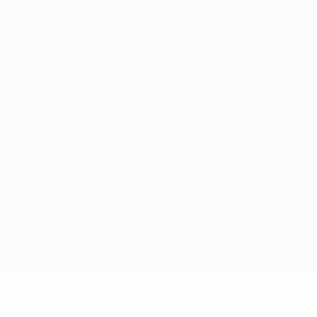
ts d'auteur de l'UEFA. Toute utilisation de ces marques déposées à
ositions en matière de vie privée.