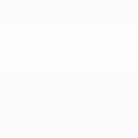
e l’UEFA
Infos
Histoire
À propos