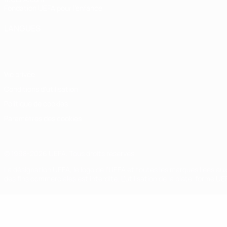
Fondation UEFA pour l'enfance
LANGUES
Français
English
Français
Deutsch
Русский
Español
Italiano
Vie privée
Conditions d'utilisation
Politique de cookies
Paramètres des cookies
© 1998-2026 UEFA. Tous droits réservés.
La désignation UEFA, le logo de l'UEFA et toutes les marques liées a
des fins commerciales est interdite. L'utilisation de la plate-forme U