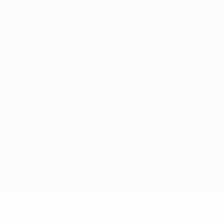
Português
ux compétitions de l'UEFA sont protégés en tant que marques et/ou droi
EFA.com implique que vous acceptez les Conditions générales et les Disp