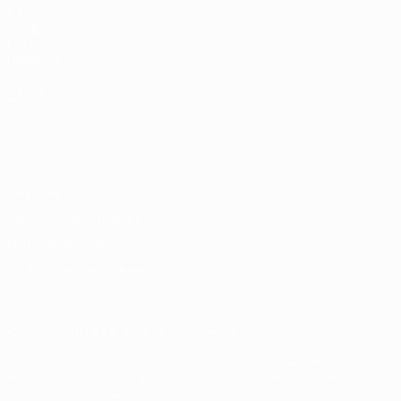
fr.UEFA.com
Fondation
UEFA pour
l'enfance
LANGUES
Français
English
Français
Deutsch
Русский
Español
Italiano
Português
Vie privée
Conditions d'utilisation
Politique de cookies
Paramètres des cookies
© 1998-2026 UEFA. Tous droits réservés.
La désignation UEFA, le logo de l'UEFA et toutes les marques liées
aux compétitions de l'UEFA sont protégés en tant que marques
et/ou droits d'auteur de l'UEFA. Toute utilisation de ces marques