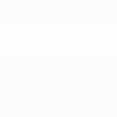
e l’UEFA
Infos
Histoire
À propos