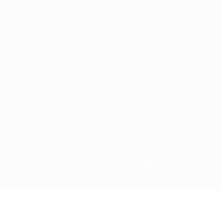
ts d'auteur de l'UEFA. Toute utilisation de ces marques déposées à
ositions en matière de vie privée.