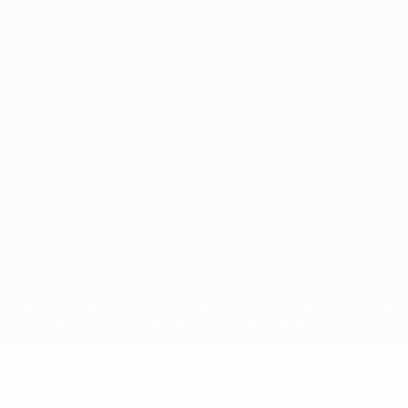
Português
ux compétitions de l'UEFA sont protégés en tant que marques et/ou droi
EFA.com implique que vous acceptez les Conditions générales et les Disp