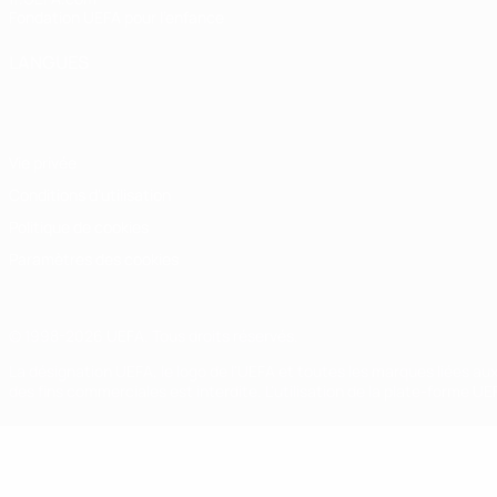
Fondation UEFA pour l'enfance
LANGUES
Français
English
Français
Deutsch
Русский
Español
Italiano
Vie privée
Conditions d'utilisation
Politique de cookies
Paramètres des cookies
© 1998-2026 UEFA. Tous droits réservés.
La désignation UEFA, le logo de l'UEFA et toutes les marques liées a
des fins commerciales est interdite. L'utilisation de la plate-forme U