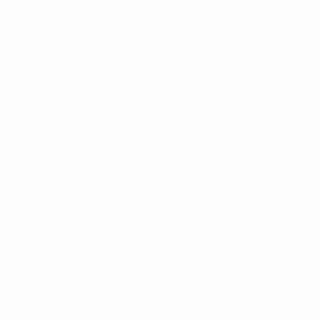
fr.UEFA.com
Fondation
UEFA pour
l'enfance
LANGUES
Français
English
Français
Deutsch
Русский
Español
Italiano
Português
Vie privée
Conditions d'utilisation
Politique de cookies
Paramètres des cookies
© 1998-2026 UEFA. Tous droits réservés.
La désignation UEFA, le logo de l'UEFA et toutes les marques liées
aux compétitions de l'UEFA sont protégés en tant que marques
et/ou droits d'auteur de l'UEFA. Toute utilisation de ces marques