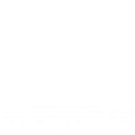
* Suspendue jusqu'à nouvel ordre. <a
href='https://fr.uefa.com/insideuefa/mediaservices/media
148df3adfcb7-1e200e38ed6f-1000--fifa-uefa-suspendem-
equipas-e-seleccoes-russas-de-todas-as-prov/' >En
savoir plus</a>