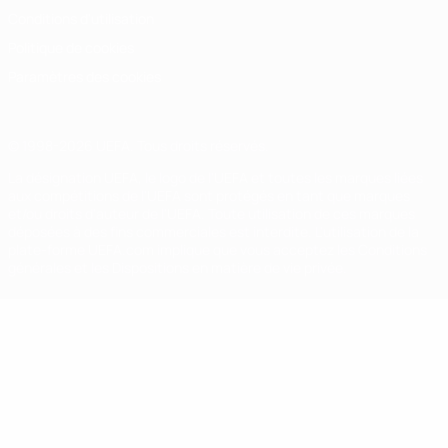
Conditions d'utilisation
Politique de cookies
Paramètres des cookies
© 1998-2026 UEFA. Tous droits réservés.
La désignation UEFA, le logo de l'UEFA et toutes les marques liées
aux compétitions de l'UEFA sont protégés en tant que marques
et/ou droits d'auteur de l'UEFA. Toute utilisation de ces marques
déposées à des fins commerciales est interdite. L'utilisation de la
plate-forme UEFA.com implique que vous acceptez les Conditions
générales et les Dispositions en matière de vie privée.