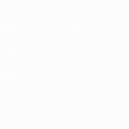
EURO féminin des moins de 17 ans d
Matches
Infos
Tirages
Histoire
Vidéo
À propos
Équipes
LES SITES DE
L'UEFA
fr.UEFA.com
Fondation
UEFA pour
l'enfance
LANGUES
Français
English
Français
Deutsch
Русский
Español
Italiano
Português
Vie privée