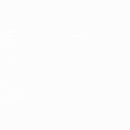
EURO féminin des moins de 17 ans d
Matches
Infos
Tirages
Histoire
Vidéo
À propos
Équipes
LES SITES DE
L'UEFA
fr.UEFA.com
Fondation
UEFA pour
l'enfance
LANGUES
Français
English
Français
Deutsch
Русский
Español
Italiano
Português
Vie privée