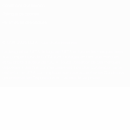
Conditions d'utilisation
Politique de cookies
Paramètres des cookies
© 1998-2026 UEFA. Tous droits réservés.
La désignation UEFA, le logo de l'UEFA et toutes les marques liées
aux compétitions de l'UEFA sont protégés en tant que marques
et/ou droits d'auteur de l'UEFA. Toute utilisation de ces marques
déposées à des fins commerciales est interdite. L'utilisation de la
plate-forme UEFA.com implique que vous acceptez les Conditions
générales et les Dispositions en matière de vie privée.