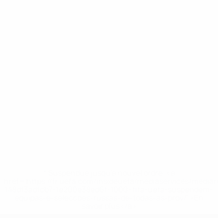
* Suspendue jusqu'à nouvel ordre. <a
href='https://fr.uefa.com/insideuefa/mediaservices/media
148df3adfcb7-1e200e38ed6f-1000--fifa-uefa-suspendem-
equipas-e-seleccoes-russas-de-todas-as-prov/' >En
savoir plus</a>