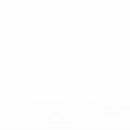
* Suspendue jusqu'à nouvel ordre. <a
href='https://fr.uefa.com/insideuefa/mediaservices/media
148df3adfcb7-1e200e38ed6f-1000--fifa-uefa-suspendem-
equipas-e-seleccoes-russas-de-todas-as-prov/' >En
savoir plus</a>