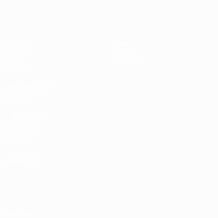
EURO féminin des moins de 17 ans d
Matches
Infos
Tirages
Histoire
Vidéo
À propos
Équipes
LES SITES DE
L'UEFA
fr.UEFA.com
Fondation
UEFA pour
l'enfance
LANGUES
Français
English
Français
Deutsch
Русский
Español
Italiano
Português
Vie privée