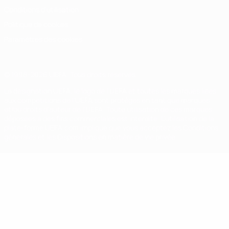
Conditions d'utilisation
Politique de cookies
Paramètres des cookies
© 1998-2026 UEFA. Tous droits réservés.
La désignation UEFA, le logo de l'UEFA et toutes les marques liées
aux compétitions de l'UEFA sont protégés en tant que marques
et/ou droits d'auteur de l'UEFA. Toute utilisation de ces marques
déposées à des fins commerciales est interdite. L'utilisation de la
plate-forme UEFA.com implique que vous acceptez les Conditions
générales et les Dispositions en matière de vie privée.