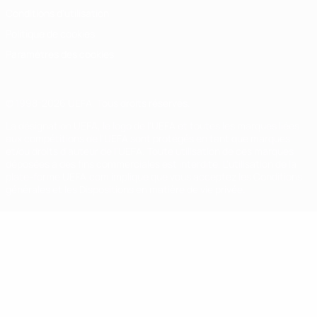
Conditions d'utilisation
Politique de cookies
Paramètres des cookies
© 1998-2026 UEFA. Tous droits réservés.
La désignation UEFA, le logo de l'UEFA et toutes les marques liées
aux compétitions de l'UEFA sont protégés en tant que marques
et/ou droits d'auteur de l'UEFA. Toute utilisation de ces marques
déposées à des fins commerciales est interdite. L'utilisation de la
plate-forme UEFA.com implique que vous acceptez les Conditions
générales et les Dispositions en matière de vie privée.