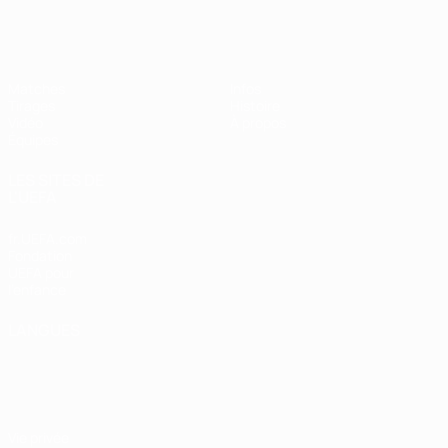
EURO féminin des moins de 17 ans d
Matches
Infos
Tirages
Histoire
Vidéo
À propos
Équipes
LES SITES DE
L'UEFA
fr.UEFA.com
Fondation
UEFA pour
l'enfance
LANGUES
Français
English
Français
Deutsch
Русский
Español
Italiano
Português
Vie privée