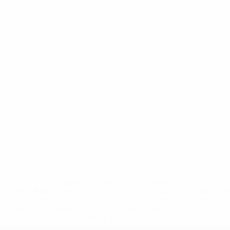
* Suspendue jusqu'à nouvel ordre. <a
href='https://fr.uefa.com/insideuefa/mediaservices/media
148df3adfcb7-1e200e38ed6f-1000--fifa-uefa-suspendem-
equipas-e-seleccoes-russas-de-todas-as-prov/' >En
savoir plus</a>