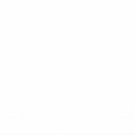
* Suspendue jusqu'à nouvel ordre. <a
href='https://fr.uefa.com/insideuefa/mediaservices/media
148df3adfcb7-1e200e38ed6f-1000--fifa-uefa-suspendem-
equipas-e-seleccoes-russas-de-todas-as-prov/' >En
savoir plus</a>