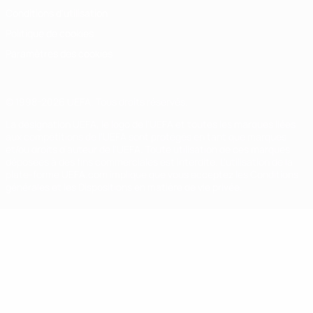
Conditions d'utilisation
Politique de cookies
Paramètres des cookies
© 1998-2026 UEFA. Tous droits réservés.
La désignation UEFA, le logo de l'UEFA et toutes les marques liées
aux compétitions de l'UEFA sont protégés en tant que marques
et/ou droits d'auteur de l'UEFA. Toute utilisation de ces marques
déposées à des fins commerciales est interdite. L'utilisation de la
plate-forme UEFA.com implique que vous acceptez les Conditions
générales et les Dispositions en matière de vie privée.