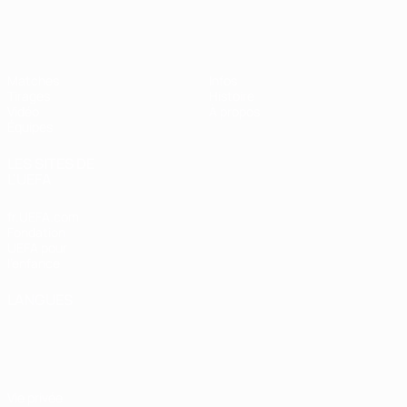
EURO féminin des moins de 17 ans d
Matches
Infos
Tirages
Histoire
Vidéo
À propos
Équipes
LES SITES DE
L'UEFA
fr.UEFA.com
Fondation
UEFA pour
l'enfance
LANGUES
Français
English
Français
Deutsch
Русский
Español
Italiano
Português
Vie privée