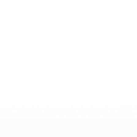
.uefa.com/insideuefa/mediaservices/mediareleases/news/027
ipas-e-seleccoes-russas-de-todas-as-prov/' >En savoir plus
e l’UEFA