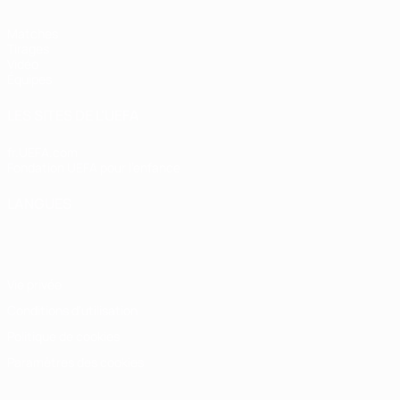
Matches
Tirages
Vidéo
Équipes
LES SITES DE L'UEFA
fr.UEFA.com
Fondation UEFA pour l'enfance
LANGUES
Français
English
Français
Deutsch
Русский
Español
Italiano
Vie privée
Conditions d'utilisation
Politique de cookies
Paramètres des cookies