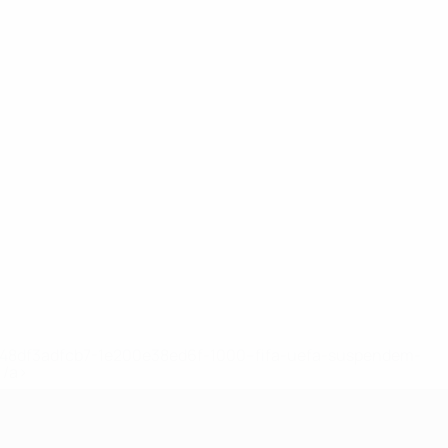
2-148df3adfcb7-1e200e38ed6f-1000--fifa-uefa-suspendem-
</a>