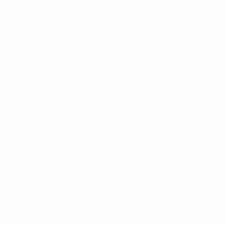
* Suspendue jusqu'à nouvel ordre. <a href='https://fr
equ
EURO féminin des moins de 17 ans d