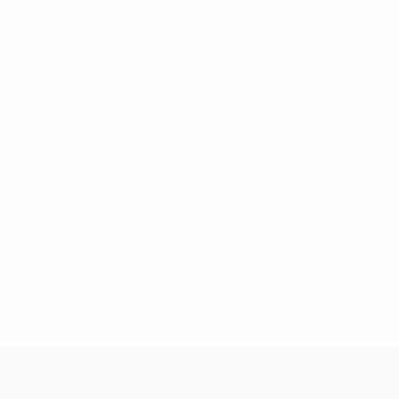
.uefa.com/insideuefa/mediaservices/mediareleases/news/027
ipas-e-seleccoes-russas-de-todas-as-prov/' >En savoir plus
e l’UEFA