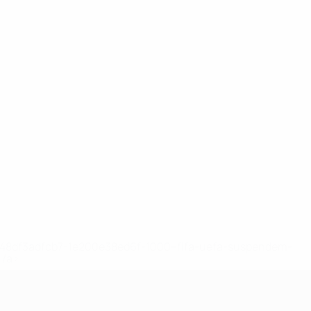
2-148df3adfcb7-1e200e38ed6f-1000--fifa-uefa-suspendem-
</a>