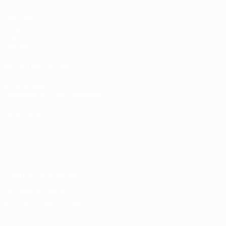
Matches
Tirages
Vidéo
Équipes
LES SITES DE L'UEFA
fr.UEFA.com
Fondation UEFA pour l'enfance
LANGUES
Français
English
Français
Deutsch
Русский
Español
Italiano
Vie privée
Conditions d'utilisation
Politique de cookies
Paramètres des cookies