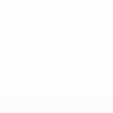
* Suspendue jusqu'à nouvel ordre. <a href='https://fr
equ
EURO féminin des moins de 17 ans d