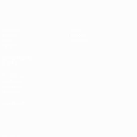
EURO féminin des moins de 17 ans d
Matches
Infos
Tirages
Histoire
Vidéo
À propos
Équipes
LES SITES DE
L'UEFA
fr.UEFA.com
Fondation
UEFA pour
l'enfance
LANGUES
Français
English
Français
Deutsch
Русский
Español
Italiano
Português
Vie privée