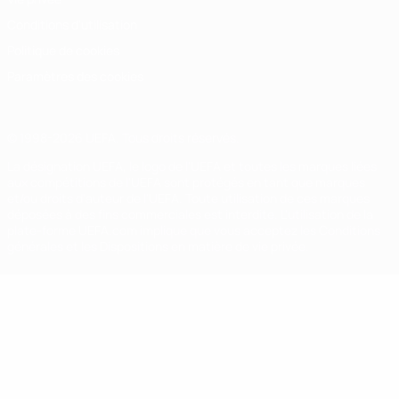
Conditions d'utilisation
Politique de cookies
Paramètres des cookies
© 1998-2026 UEFA. Tous droits réservés.
La désignation UEFA, le logo de l'UEFA et toutes les marques liées
aux compétitions de l'UEFA sont protégés en tant que marques
et/ou droits d'auteur de l'UEFA. Toute utilisation de ces marques
déposées à des fins commerciales est interdite. L'utilisation de la
plate-forme UEFA.com implique que vous acceptez les Conditions
générales et les Dispositions en matière de vie privée.