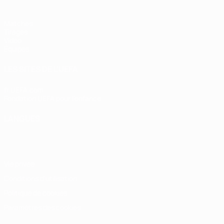
Matches
Tirages
Vidéo
Équipes
LES SITES DE L'UEFA
fr.UEFA.com
Fondation UEFA pour l'enfance
LANGUES
Français
English
Français
Deutsch
Русский
Español
Italiano
Vie privée
Conditions d'utilisation
Politique de cookies
Paramètres des cookies