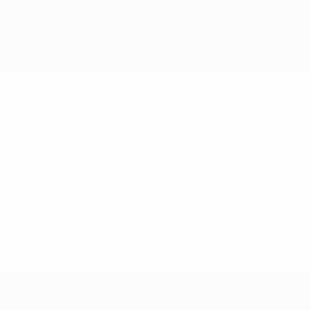
2-148df3adfcb7-1e200e38ed6f-1000--fifa-uefa-suspendem-
</a>