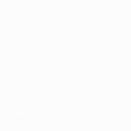
Matches
Tirages
Vidéo
Équipes
LES SITES DE L'UEFA
fr.UEFA.com
Fondation UEFA pour l'enfance
LANGUES
Français
English
Français
Deutsch
Русский
Español
Italiano
Vie privée
Conditions d'utilisation
Politique de cookies
Paramètres des cookies