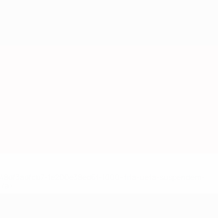
2-148df3adfcb7-1e200e38ed6f-1000--fifa-uefa-suspendem-
</a>