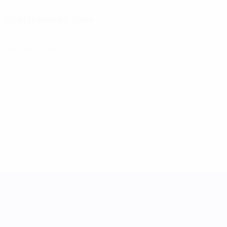
Statistiques clés
0
Cartons jaunes
UEFA Women's Nations League