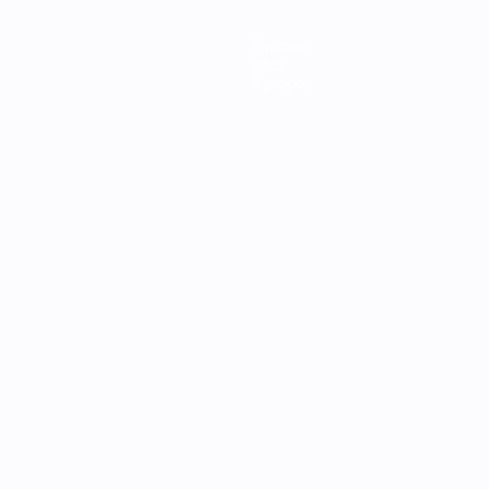
Équipes
Infos
À propos
Português