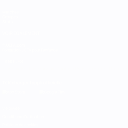
Matches
Groupes
Stats
VOIR ÉGALEMENT
fr.UEFA.com
Fondation UEFA pour l'enfance
LANGUES
Français
English
Français
Deutsch
Русский
Español
Italiano
Télécharger l'appli officielle
Vie privée
Conditions d'utilisation
Politique de cookies