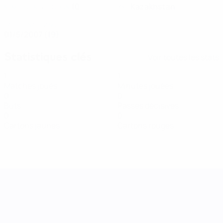
10
Kazakhstan
NUMÉRO EN SÉLECTION
PAYS
DATE DE NAISSANCE
01/5/2007 (19)
Statistiques clés
Voir toutes les stats
1
1
Matches joués
Minutes jouées
0
0
Buts
Passes décisives
0
0
Cartons jaunes
Cartons rouges
UEFA Women's Nations League