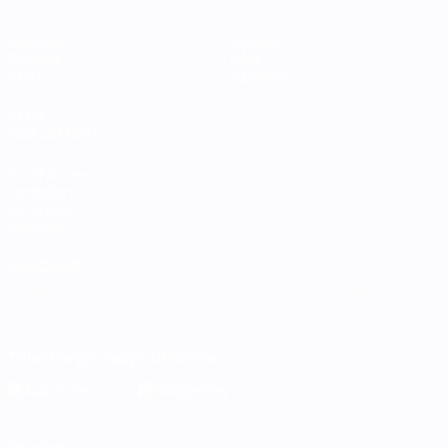
Matches
Équipes
Groupes
Infos
Stats
À propos
VOIR
ÉGALEMENT
fr.UEFA.com
Fondation
UEFA pour
l'enfance
LANGUES
Français
English
Français
Deutsch
Русский
Español
Italiano
Português
Télécharger l'appli officielle
Vie privée